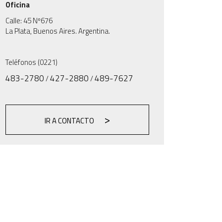
Oficina
Calle: 45 Nº676
La Plata, Buenos Aires. Argentina.
Teléfonos (0221)
483-2780
427-2880
489-7627
/
/
IR A CONTACTO