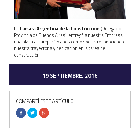
La
Cámara Argentina de la Construcción
(Delegación
Provincia de Buenos Aires), entregó a nuestra Empresa
una placa al cumplir 25 años como socios reconociendo
nuestra trayectoria y dedicación en la tarea de
construcción.
19 SEPTIEMBRE, 2016
COMPARTÍ ESTE ARTÍCULO
Comparte
Haz
Haz
en
clic
clic
Facebook
para
para
(Se
compartir
compartir
abre
en
en
en
Twitter
Google+
una
(Se
(Se
ventana
abre
abre