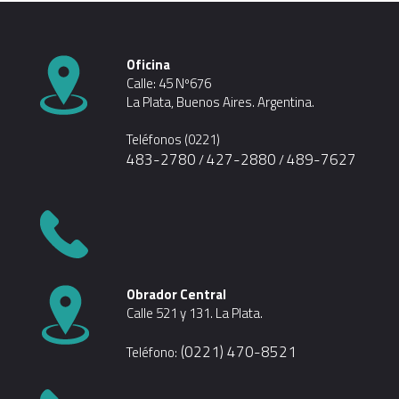
nueva)
en
en
una
una
ventana
ventana
nueva)
nueva)
Oficina
Calle: 45 Nº676
La Plata, Buenos Aires. Argentina.
Teléfonos (0221)
483-2780
427-2880
489-7627
/
/
Obrador Central
Calle 521 y 131. La Plata.
(0221) 470-8521
Teléfono: