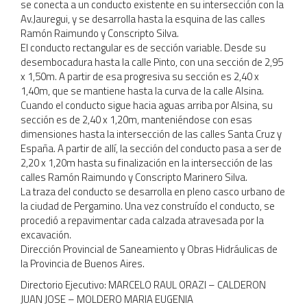
se conecta a un conducto existente en su intersección con la
Av.Jauregui, y se desarrolla hasta la esquina de las calles
Ramón Raimundo y Conscripto Silva.
El conducto rectangular es de sección variable. Desde su
desembocadura hasta la calle Pinto, con una sección de 2,95
x 1,50m. A partir de esa progresiva su sección es 2,40 x
1,40m, que se mantiene hasta la curva de la calle Alsina.
Cuando el conducto sigue hacia aguas arriba por Alsina, su
sección es de 2,40 x 1,20m, manteniéndose con esas
dimensiones hasta la intersección de las calles Santa Cruz y
España. A partir de allí, la sección del conducto pasa a ser de
2,20 x 1,20m hasta su finalización en la intersección de las
calles Ramón Raimundo y Conscripto Marinero Silva.
La traza del conducto se desarrolla en pleno casco urbano de
la ciudad de Pergamino. Una vez construído el conducto, se
procedió a repavimentar cada calzada atravesada por la
excavación.
Dirección Provincial de Saneamiento y Obras Hidráulicas de
la Provincia de Buenos Aires.
Directorio Ejecutivo: MARCELO RAUL ORAZI – CALDERON
JUAN JOSE – MOLDERO MARIA EUGENIA