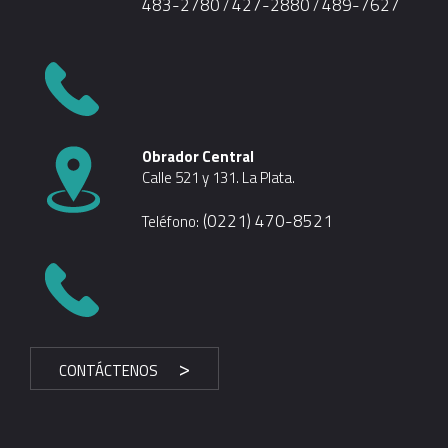
483-2780
427-2880
489-7627
/
/
Obrador Central
Calle 521 y 131. La Plata.
(0221) 470-8521
Teléfono:
CONTÁCTENOS